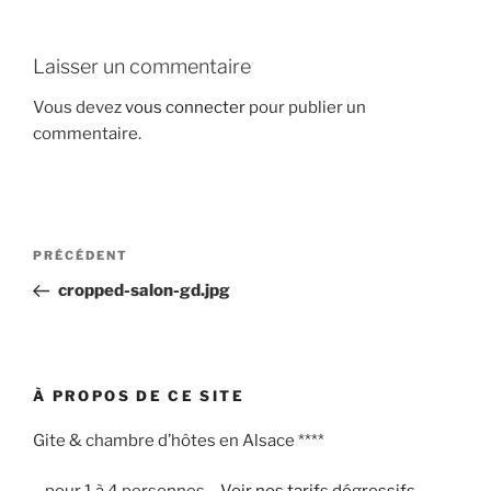
Laisser un commentaire
Vous devez
vous connecter
pour publier un
commentaire.
Navigation
Article
PRÉCÉDENT
de
précédent
cropped-salon-gd.jpg
l’article
À PROPOS DE CE SITE
Gite & chambre d’hôtes en Alsace ****