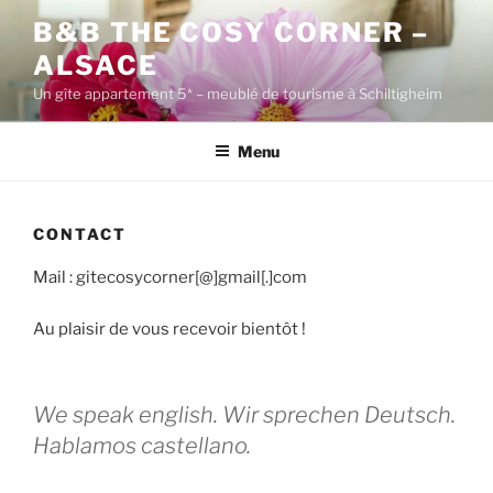
Aller
B&B THE COSY CORNER –
au
ALSACE
contenu
principal
Un gîte appartement 5* – meublé de tourisme à Schiltigheim
Menu
CONTACT
Mail : gitecosycorner[@]gmail[.]com
Au plaisir de vous recevoir bientôt !
We speak english. Wir sprechen Deutsch.
Hablamos castellano.