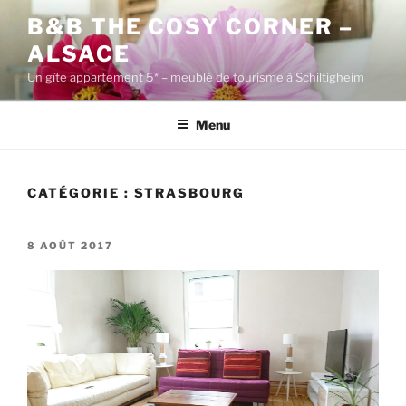
Aller
B&B THE COSY CORNER –
au
ALSACE
contenu
principal
Un gîte appartement 5* – meublé de tourisme à Schiltigheim
Menu
CATÉGORIE :
STRASBOURG
PUBLIÉ
8 AOÛT 2017
LE