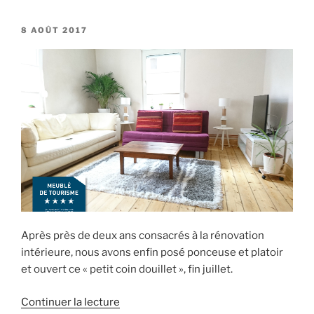
gîte
est
PUBLIÉ
8 AOÛT 2017
LE
classé
**** »
Après près de deux ans consacrés à la rénovation
intérieure, nous avons enfin posé ponceuse et platoir
et ouvert ce « petit coin douillet », fin juillet.
de
Continuer la lecture