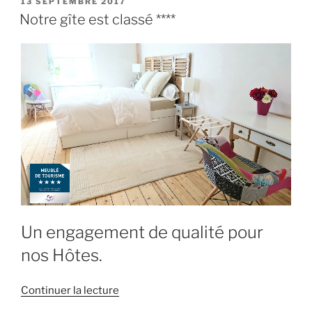
PUBLIÉ
13 SEPTEMBRE 2017
LE
en
Notre gîte est classé ****
vidéo »
Un engagement de qualité pour
nos Hôtes.
de
Continuer la lecture
« Notre