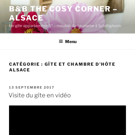
Aller
B&B THE COSY CORNER –
au
ALSACE
contenu
principal
Un gîte appartement 5* – meublé de tourisme à Schiltigheim
Menu
CATÉGORIE :
GÎTE ET CHAMBRE D’HÔTE
ALSACE
PUBLIÉ
13 SEPTEMBRE 2017
LE
Visite du gîte en vidéo