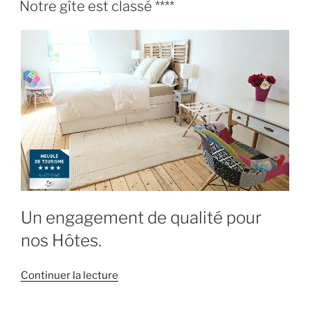
LE
en
Notre gîte est classé ****
vidéo »
Un engagement de qualité pour
nos Hôtes.
de
Continuer la lecture
« Notre
gîte