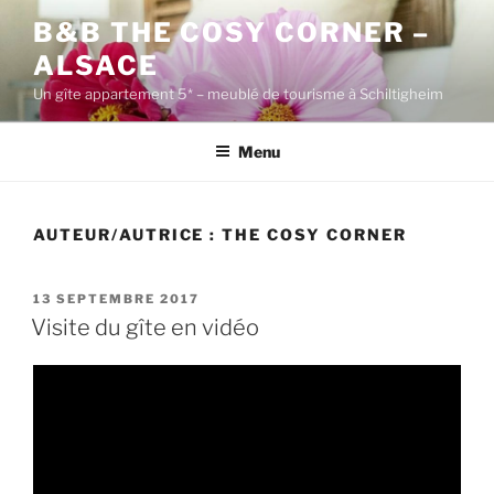
Aller
B&B THE COSY CORNER –
au
ALSACE
contenu
principal
Un gîte appartement 5* – meublé de tourisme à Schiltigheim
Menu
AUTEUR/AUTRICE :
THE COSY CORNER
PUBLIÉ
13 SEPTEMBRE 2017
LE
Visite du gîte en vidéo