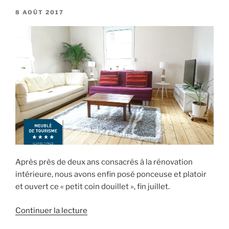
est
PUBLIÉ
8 AOÛT 2017
LE
classé
**** »
Après près de deux ans consacrés à la rénovation
intérieure, nous avons enfin posé ponceuse et platoir
et ouvert ce « petit coin douillet », fin juillet.
de
Continuer la lecture
« le